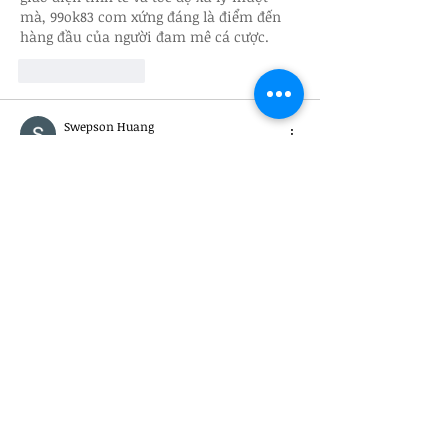
mà, 99ok83 com xứng đáng là điểm đến 
hàng đầu của người đam mê cá cược.
Like
Reply
Swepson Huang
Nov 01, 2025
Được đánh giá cao trong thị trường cá 
cược nhờ sự minh bạch và ổn định, 
32win mang đến môi trường cá cược an 
toàn và công bằng. Với tốc độ giao dịch 
nhanh, tỷ lệ cược hấp dẫn, 
32win 
app
 luôn là lựa chọn hàng đầu cho cộng 
đồng bet thủ.
Like
Reply
Show more comments