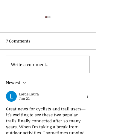
7 Comments
Write a comment...
June 2026 | Raccoon
May 2026 | Rac
River Valley Trail
River Valley Tra
Association Newsletter
Association New
Newest
Lorde Laura
Jun 22
Great news for cyclists and trail users—
it's exciting to see these two popular 
trails finally connected after so many 
years. When I'm taking a break from 
outdoor activities, I sometimes unwind 