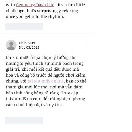
with 
Geometry Dash Lite
 ; it's a fun little 
challenge that's surprisingly relaxing 
once you get into the rhythm.
Like
Reply
Lisle65139
Nov 03, 2025
tài xỉu md5 là lựa chọn lý tưởng cho 
những ai yêu thích sự minh bạch trong 
giải trí, khi mỗi kết quả đều được mã 
hóa và công bố trước để người chơi kiểm 
chứng. Với 
tài xỉu md5 online
, bạn có thể 
tham gia mọi lúc mọi nơi mà vẫn đảm 
bảo tính công bằng rõ ràng. Truy cập 
taixiumd5 us com để trải nghiệm phong 
cách chơi hiện đại và uy tín.
Like
Reply