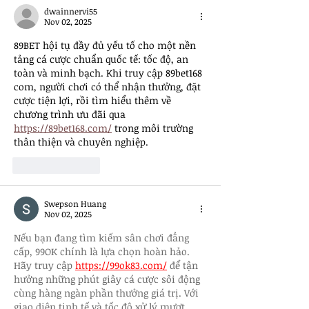
dwainnervi55
Nov 02, 2025
89BET hội tụ đầy đủ yếu tố cho một nền 
tảng cá cược chuẩn quốc tế: tốc độ, an 
toàn và minh bạch. Khi truy cập 89bet168 
com, người chơi có thể nhận thưởng, đặt 
cược tiện lợi, rồi tìm hiểu thêm về 
chương trình ưu đãi qua 
https://89bet168.com/
 trong môi trường 
thân thiện và chuyên nghiệp.
Like
Reply
Swepson Huang
Nov 02, 2025
Nếu bạn đang tìm kiếm sân chơi đẳng 
cấp, 99OK chính là lựa chọn hoàn hảo. 
Hãy truy cập 
https://99ok83.com/
 để tận 
hưởng những phút giây cá cược sôi động 
cùng hàng ngàn phần thưởng giá trị. Với 
giao diện tinh tế và tốc độ xử lý mượt 