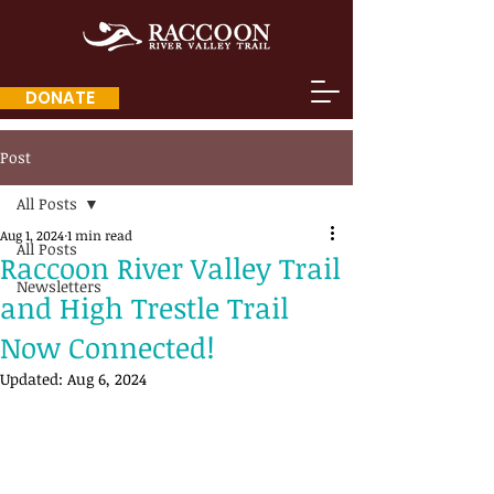
DONATE
Post
All Posts
Aug 1, 2024
1 min read
All Posts
Raccoon River Valley Trail
Newsletters
and High Trestle Trail
Now Connected!
Updated:
Aug 6, 2024